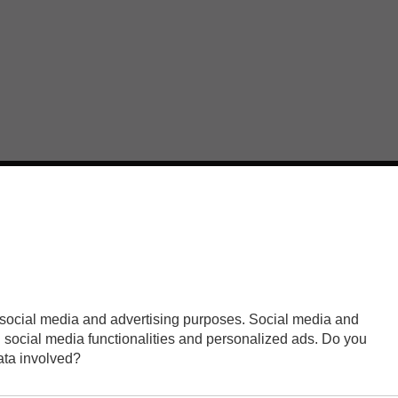
IL MIO ACCOUNT
DWORX
Outillage et Ma
I miei ordini
métal pour pro
I miei indirizzi
Rue Marizabal
Le mie informazioni personali
64700 Henday
I miei buoni
France
, social media and advertising purposes. Social media and
Your cookie settings
ou social media functionalities and personalized ads. Do you
ata involved?