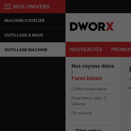
NOS UNIVERS
MACHINE D'ATELIER
OUTILLAGE A MAIN
NOUVEAUTÉS
PROMO
OUTILLAGE MACHINE
Nos rayons dans
:
Foret béton
A
Coffret forets béton
Foret béton sds+ 2
taillants
Pic et burin