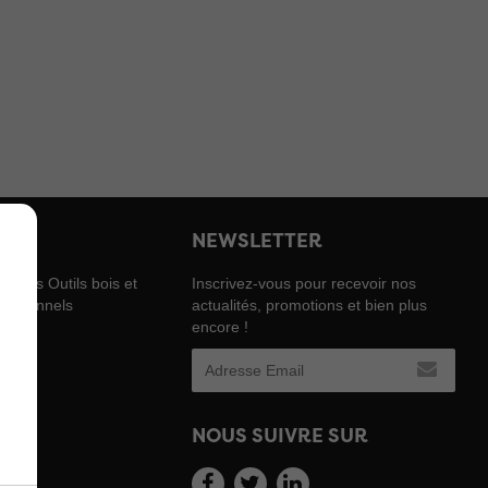
NEWSLETTER
chines Outils bois et
Inscrivez-vous pour recevoir nos
fessionnels
actualités, promotions et bien plus
encore !
enia
e
NOUS SUIVRE SUR