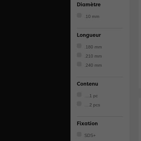
Diamètre
.10 mm
Longueur
.180 mm
.210 mm
.240 mm
Contenu
....1 pc
....2 pcs
Fixation
SDS+