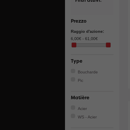
Filtri attivi:
Prezzo
Raggio d'azione:
6,00€ - 61,00€
Type
Boucharde
Pic
Matière
Acier
WS - Acier