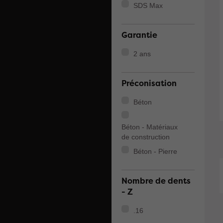
SDS Max
Garantie
2 ans
Préconisation
Béton
Béton - Matériaux
de construction
Béton - Pierre
Nombre de dents
- Z
.16