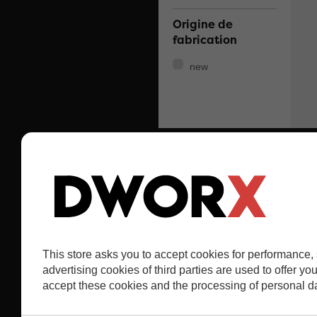
Origine de
fabrication
new
INFORMAZIONI
Livraison
Mentions légales
C.G.V.
Notre société
This store asks you to accept cookies for performance
Mappa del sito
advertising cookies of third parties are used to offer y
accept these cookies and the processing of personal d