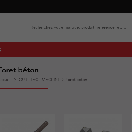
S
Foret béton
ccueil
OUTILLAGE MACHINE
Foret béton