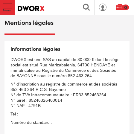
0
Mentions légales
Informations légales
DWORX est une SAS au capital de 30 000 € dont le siège
social est situé Rue Marizabalenia, 64700 HENDAYE et
immatriculée au Registre du Commerce et des Sociétés
de BAYONNE sous le numéro 852 463 264.
N° d'inscription au registre du commerce et des sociétés :
852 463 264
R.C.S. Bayonne
N° de TVA Intracommunautaire :
FR33 852463264
N° Siret :
85246326400014
N° NAF :
4791B
Tel :
Numéro du standard :