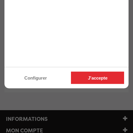
mm x Z40-60 Alt
mm x Z24-48-60 Alt
pour bois - OMNIVOR
pour bois - OMNIVOR
Ref. OM-4461170000
Ref. OM-4461170001
40,20€
58,00€
33,50€ HT
48,33€ HT
Retrouvez ici toute la gamme "
Assortiment de lames de
Configurer
J'accepte
scie circulaire
" dont vous avez besoin.
INFORMATIONS
MON COMPTE