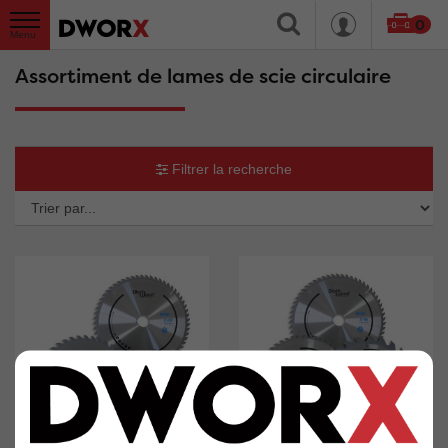
0
Assortiment de lames de scie circulaire
Filtrer la recherche
Tr