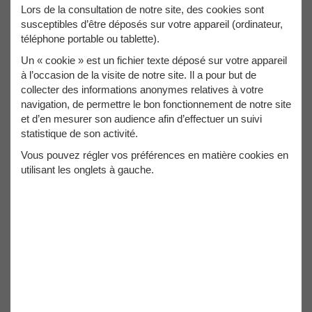
Lot de 2 lames de scie
Lot de 3 lames de scie
Lors de la consultation de notre site, des cookies sont
circulaire HM D. 250 x
circulaire HM D. 250 x
susceptibles d’être déposés sur votre appareil (ordinateur,
Al. 30 x ép. 2,8/1,8
Al. 30 x ép. 2,8/1,8
mm x Z40-60 Alt
mm x Z24-48-60 Alt
téléphone portable ou tablette).
pour bois - Diamwood
pour bois - Diamwood
Un « cookie » est un fichier texte déposé sur votre appareil
Ref. DW-4461170000
Ref. DW-4461170001
à l’occasion de la visite de notre site. Il a pour but de
32,90€
58,00€
collecter des informations anonymes relatives à votre
navigation, de permettre le bon fonctionnement de notre site
27,42€ HT
48,33€ HT
et d’en mesurer son audience afin d’effectuer un suivi
statistique de son activité.
Vous pouvez régler vos préférences en matière cookies en
utilisant les onglets à gauche.
Lot de 2 lames de scie
Lot de 3 lames de scie
circulaire HM D. 250 x
circulaire HM D. 250 x
Al. 30 x ép. 2,8/1,8
Al. 30 x ép. 2,8/1,8