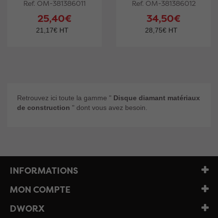
Ref. OM-381386011
Ref. OM-381386012
25,40€
34,50€
21,17€ HT
28,75€ HT
Retrouvez ici toute la gamme "
Disque diamant matériaux
de construction
" dont vous avez besoin.
INFORMATIONS
MON COMPTE
DWORX