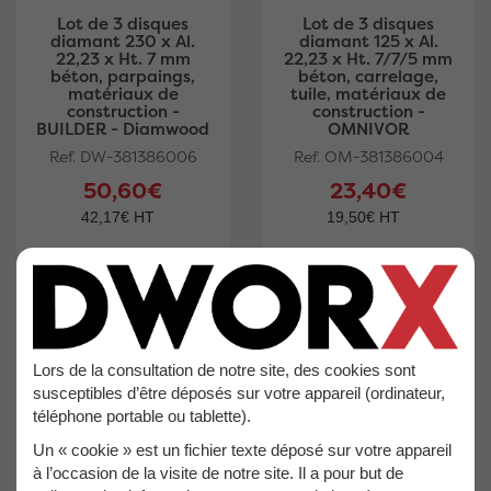
Lot de 3 disques
Lot de 3 disques
diamant 230 x Al.
diamant 125 x Al.
22,23 x Ht. 7 mm
22,23 x Ht. 7/7/5 mm
béton, parpaings,
béton, carrelage,
matériaux de
tuile, matériaux de
construction -
construction -
BUILDER - Diamwood
OMNIVOR
Ref. DW-381386006
Ref. OM-381386004
50,60€
23,40€
42,17€ HT
19,50€ HT
Lors de la consultation de notre site, des cookies sont
susceptibles d’être déposés sur votre appareil (ordinateur,
téléphone portable ou tablette).
Un « cookie » est un fichier texte déposé sur votre appareil
à l’occasion de la visite de notre site. Il a pour but de