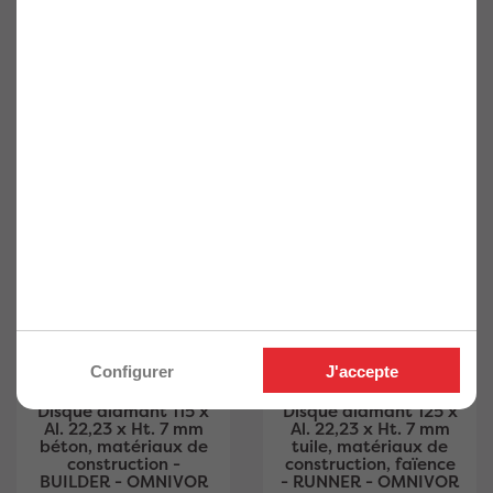
construction -
BUILDER - OMNIVOR
BUILDER - OMNIVOR
Ref. OM-381386001
Ref. OM-381386000
24,40€
17,30€
20,33€ HT
14,42€ HT
Configurer
J'accepte
Disque diamant 115 x
Disque diamant 125 x
Al. 22,23 x Ht. 7 mm
Al. 22,23 x Ht. 7 mm
béton, matériaux de
tuile, matériaux de
construction -
construction, faïence
BUILDER - OMNIVOR
- RUNNER - OMNIVOR