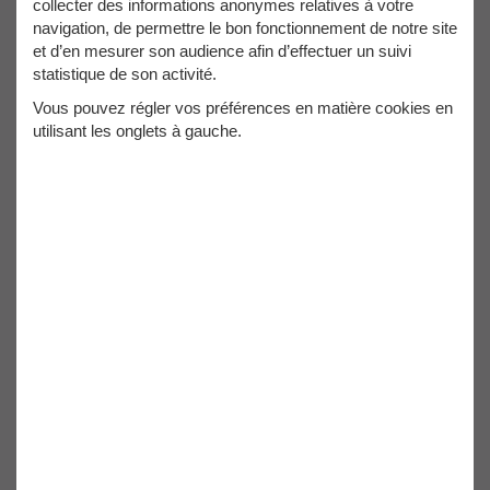
collecter des informations anonymes relatives à votre
Lot de 3 disques
Lot de 3 disques
navigation, de permettre le bon fonctionnement de notre site
diamant 125 x Al.
diamant 230 x Al.
22,23 x Ht. 7 mm
22,23 x Ht. 7 mm
et d’en mesurer son audience afin d’effectuer un suivi
béton, parpaings,
béton, parpaings,
statistique de son activité.
matériaux de
matériaux de
construction -
construction -
Vous pouvez régler vos préférences en matière cookies en
BUILDER - OMNIVOR
BUILDER - OMNIVOR
utilisant les onglets à gauche.
Ref. OM-381386005
Ref. OM-381386006
21,40€
50,60€
17,83€ HT
42,17€ HT