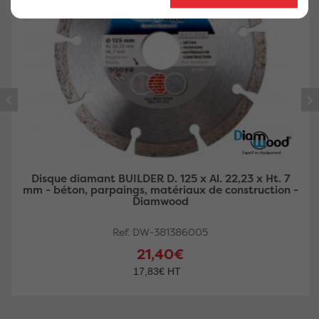
Disque diamant BUILDER D. 125 x Al. 22,23 x Ht. 7
mm - béton, parpaings, matériaux de construction -
Diamwood
Ref. DW-381386005
21,40€
17,83€ HT