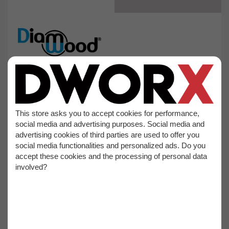
34,50€
tax incl.
This store asks you to accept cookies for performance,
28,75€
tax excl.
social media and advertising purposes. Social media and
advertising cookies of third parties are used to offer you
social media functionalities and personalized ads. Do you
ADD TO CART
accept these cookies and the processing of personal data
involved?