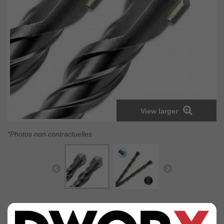
View larger
*Photos non contractuelles
J'achète
En savoir +