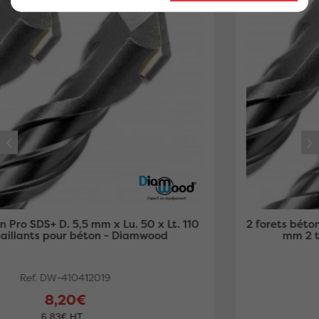
2 forets béton Pro SDS+ D. 5,5 mm x Lu. 100 x Lt. 160
mm 2 taillants pour béton - Diamwood
Ref. DW-410412020
8,20€
6,83€ HT