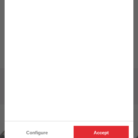
Personne responsable dans l’UE
pour nos produits : DWORX Rue
Marizabalenia, 64700 Hendaye
Email : contact@dworx.fr
DWORX S.A.S. Rue
Personne
Marizabalenia 64700 Hendaye
responsable UE
contact@dworx.fr
7 produits dans
Foret béton SDS+ 2
Taillants
Configure
Accept